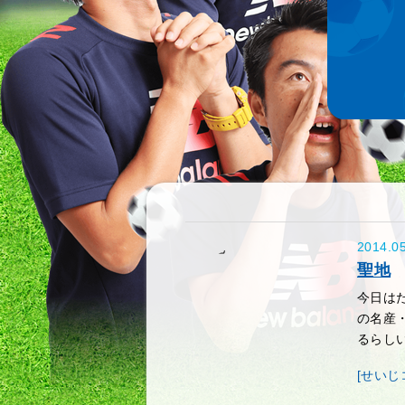
2014.0
聖地
今日は
の名産
るらしい
[せいじ