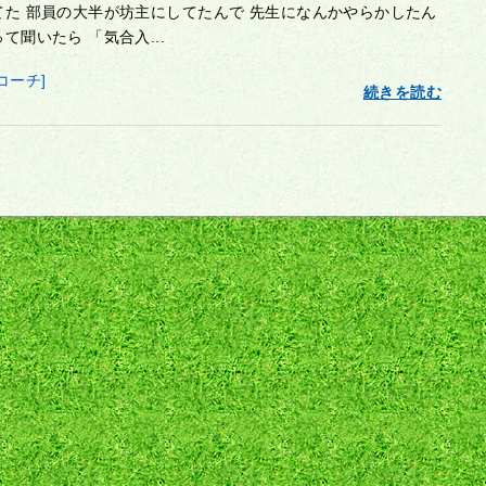
てた 部員の大半が坊主にしてたんで 先生になんかやらかしたん
て聞いたら 「気合入...
コーチ]
続きを読む