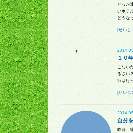
どっか
いホテ
どうなっ
[せいじ
2014.0
１０
こない
るさい
行は行っ
[せいじ
2014.0
自分
昨日、