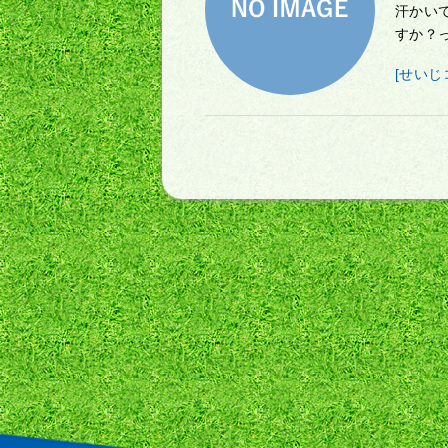
汗かい
すか？っ
[せいじ