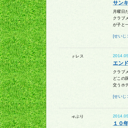
サン
月曜日
クラブ
が子と一
[せいじ
2014.0
エン
クラブ
どこの
交うホテ
[せいじ
2014.0
１０