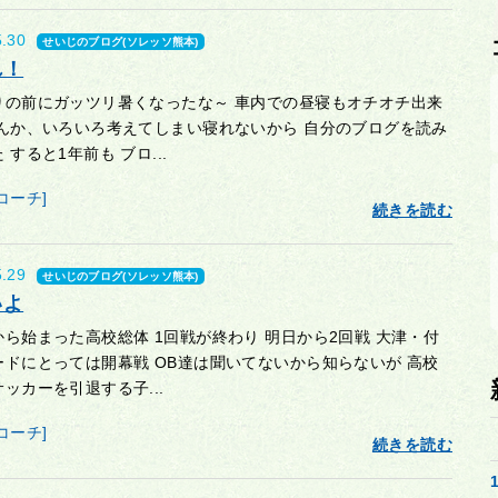
5.30
せいじのブログ(ソレッソ熊本)
れ！
りの前にガッツリ暑くなったな～ 車内での昼寝もオチオチ出来
なんか、いろいろ考えてしまい寝れないから 自分のブログを読み
 すると1年前も ブロ...
コーチ]
続きを読む
5.29
せいじのブログ(ソレッソ熊本)
いよ
ら始まった高校総体 1回戦が終わり 明日から2回戦 大津・付
ードにとっては開幕戦 OB達は聞いてないから知らないが 高校
ッカーを引退する子...
コーチ]
続きを読む