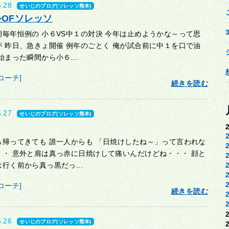
5.28
せいじのブログ(ソレッソ熊本)
OFソレッソ
期毎年恒例の 小６VS中１の対決 今年は止めようかな～って思
が 昨日、急きょ開催 例年のごとく 俺が試合前に中１を口で油
始まった瞬間から小６...
コーチ]
続きを読む
5.27
せいじのブログ(ソレッソ熊本)
ら帰ってきても 誰一人からも 「日焼けしたね～」って言われな
・・ 意外と肩は真っ赤に日焼けして痛いんだけどね・・・ 顔と
行く前から真っ黒だっ...
コーチ]
続きを読む
5.26
せいじのブログ(ソレッソ熊本)