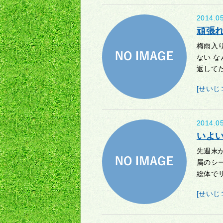
2014.0
頑張
梅雨入
ない 
返してた
[せいじ
2014.0
いよ
先週末か
属のシ
総体でサ
[せいじ