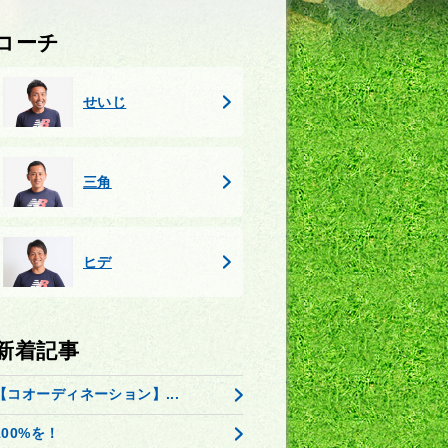
コーチ
せいじ
三角
ヒデ
新着記事
【コオーディネーション】...
100%を！