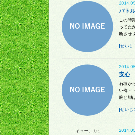
2014.0
バトル
この時
ってた
断させ 
[せいじ
2014.0
安心
石垣か
い俺・
腕と脚は
[せいじ
2014.0