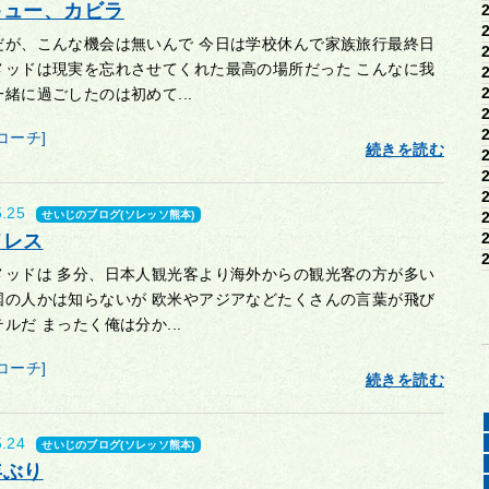
キュー、カビラ
だが、こんな機会は無いんで 今日は学校休んで家族旅行最終日
メッドは現実を忘れさせてくれた最高の場所だった こんなに我
緒に過ごしたのは初めて...
コーチ]
続きを読む
5.25
せいじのブログ(ソレッソ熊本)
ドレス
メッドは 多分、日本人観光客より海外からの観光客の方が多い
国の人かは知らないが 欧米やアジアなどたくさんの言葉が飛び
ルだ まったく俺は分か...
コーチ]
続きを読む
5.24
せいじのブログ(ソレッソ熊本)
年ぶり