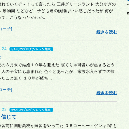
連れていくぞ～！って言ったら 三井グリーンランド 大分すぎの
ル 動物園 などなど、子ども達の候補はいい感じだったが 何が
て、こうなったかわか...
コーチ]
続きを読む
5.24
せいじのブログ(ソレッソ熊本)
年
だの３月末で結婚１０年を迎えた 寝てりゃ可愛いが起きるとう
３人の子宝にも恵まれた 色々とあったが、家族水入らずでの旅
たこと無く １０年が経ち...
コーチ]
続きを読む
5.23
せいじのブログ(ソレッソ熊本)
を信じて
練習前に国府高校が練習をやってた ＯＢコーヘー・ゲンキ2名も