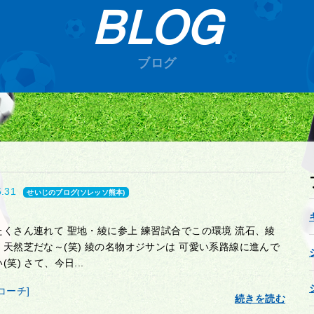
BLOG
ブログ
5.31
せいじのブログ(ソレッソ熊本)
たくさん連れて 聖地・綾に参上 練習試合でこの環境 流石、綾
・天然芝だな～(笑) 綾の名物オジサンは 可愛い系路線に進んで
(笑) さて、今日...
コーチ]
続きを読む