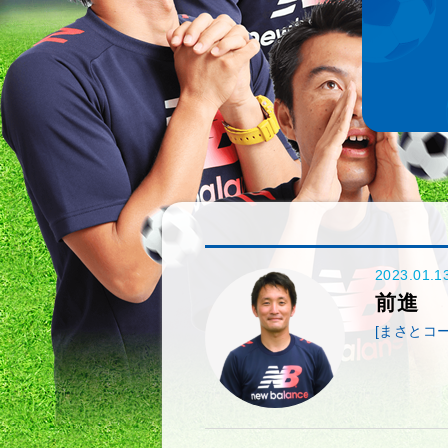
2023.01.1
前進
[まさとコー