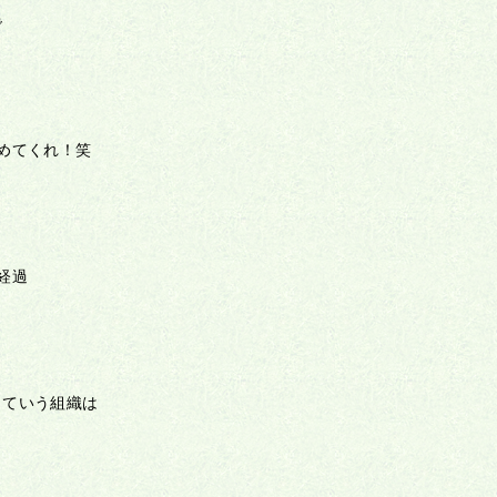
で
めてくれ！笑
経過
っていう組織は