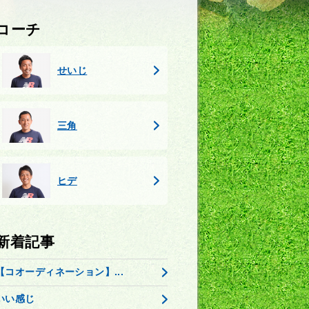
コーチ
せいじ
三角
ヒデ
新着記事
【コオーディネーション】...
いい感じ