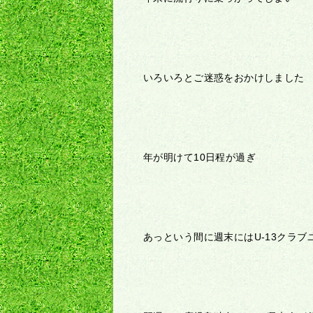
いろいろとご迷惑をおかけしました
年が明けて
10
日程が過ぎ
あっという間に週末には
U-13
クラブ