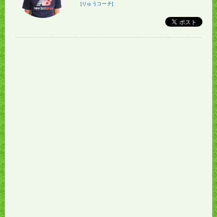
[りゅうコーチ]