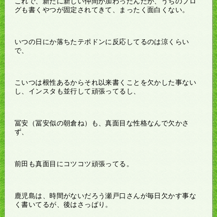
これで、新たに新しい仲間が加わったんだが、うちのブロ
グも書くやつが固定されてきて、まったく面白くない。
いつの日にか落ちたテポドンに反応してるのは涼くらい
で、
こいつは根性あるからそれ以来書くことを欠かした事ない
し、インスタも並行して頑張ってるし、
冨安（冨安似の朝倉ね）も、真面目な性格なんで欠かさ
ず、
前田も真面目にコツコツ頑張ってる。
鹿児島は、時間がないだろう瀬戸口さんが毎日欠かす事な
く書いてるが、後はさっぱり。