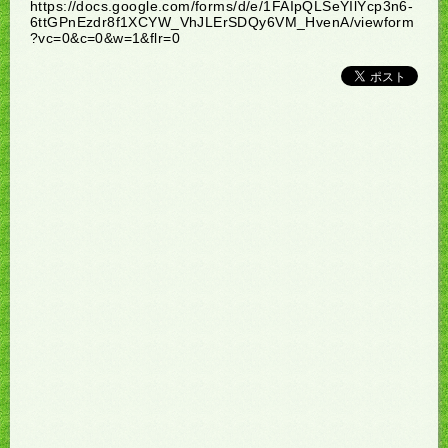
https://docs.google.com/forms/d/e/1FAIpQLSeYIlYcp3n6-
6ttGPnEzdr8f1XCYW_VhJLErSDQy6VM_HvenA/viewform
?vc=0&c=0&w=1&flr=0