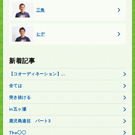
三角
ヒデ
新着記事
【コオーディネーション】...
全ては
突き抜ける
in五ヶ瀬
鹿児島遠征 パート3
The◯◯