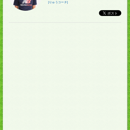
[りゅうコーチ]