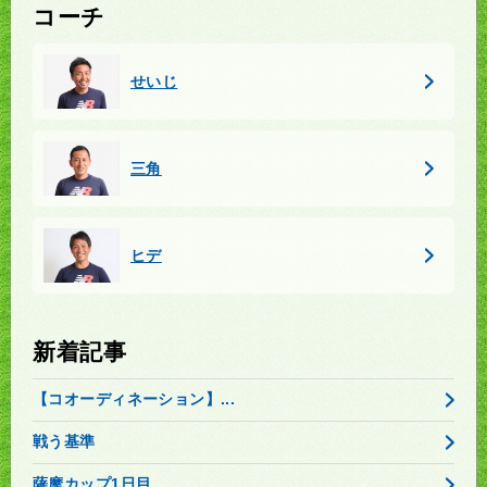
コーチ
せいじ
三角
ヒデ
新着記事
【コオーディネーション】...
戦う基準
薩摩カップ1日目