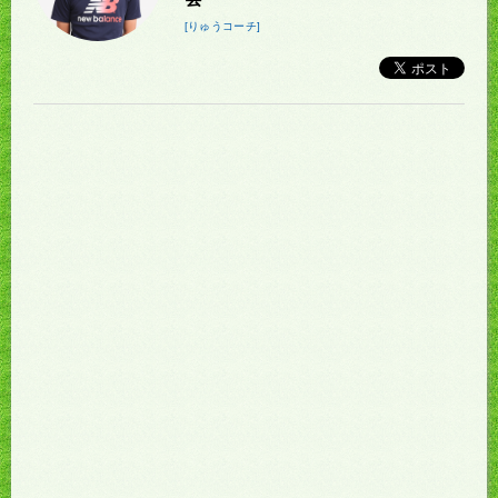
[りゅうコーチ]