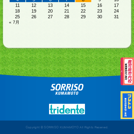
11
12
13
14
15
16
17
18
19
20
21
22
23
24
25
26
27
28
29
30
31
« 7月
Copyright © SORRISO KUMAMOTO All Rights Reserved.