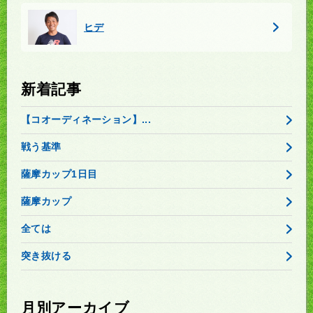
ヒデ
新着記事
【コオーディネーション】...
戦う基準
薩摩カップ1日目
薩摩カップ
全ては
突き抜ける
月別アーカイブ