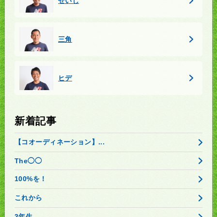
せいじ
三角
ヒデ
新着記事
【コオーディネーション】...
The◯◯
100%を！
これから
3年生