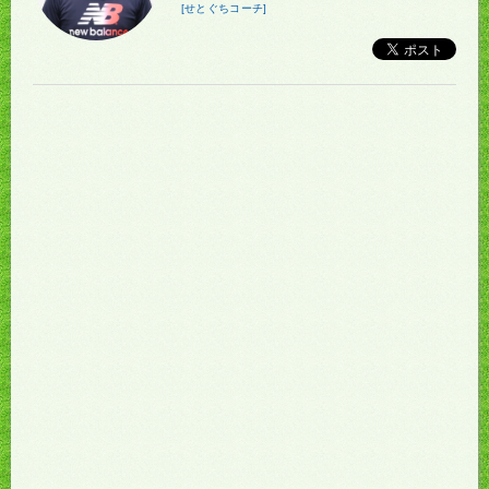
[せとぐちコーチ]