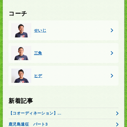
コーチ
せいじ
三角
ヒデ
新着記事
【コオーディネーション】...
鹿児島遠征 パート3