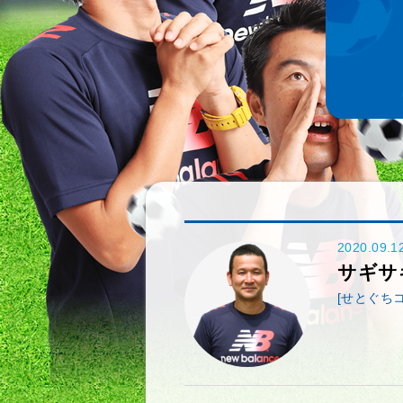
2020.09.1
サギサ
[せとぐち