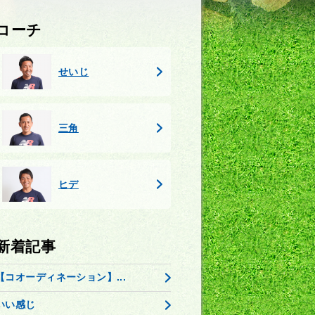
コーチ
せいじ
三角
ヒデ
新着記事
【コオーディネーション】...
いい感じ