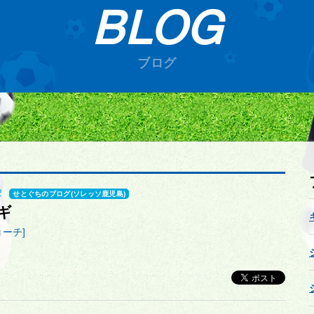
BLOG
ブログ
2
せとぐちのブログ(ソレッソ鹿児島)
ギ
コーチ]