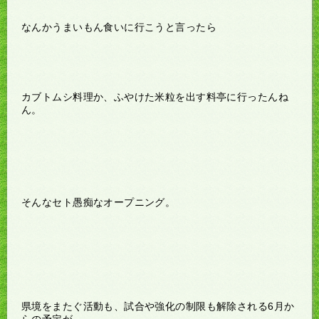
なんかうまいもん食いに行こうと言ったら
カブトムシ料理か、ふやけた米粒を出す料亭に行ったんね
ん。
そんなセト愚痴なオープニング。
県境をまたぐ活動も、試合や強化の制限も解除される6月か
らの予定が