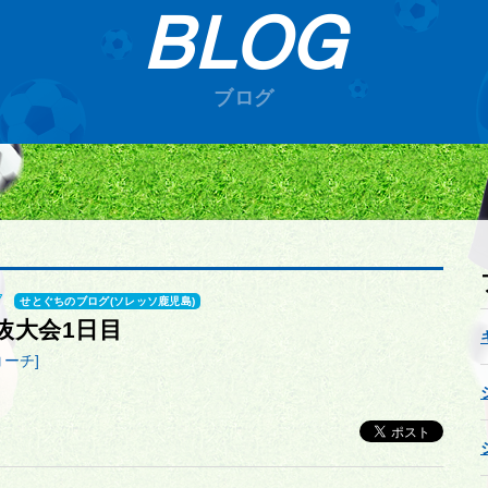
BLOG
ブログ
7
せとぐちのブログ(ソレッソ鹿児島)
抜大会1日目
コーチ]