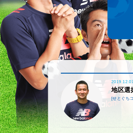
2019.12.0
地区選
[せとぐち