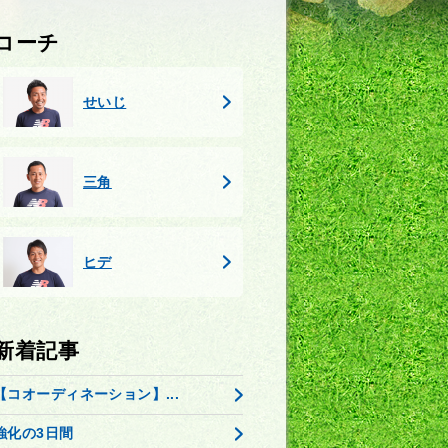
コーチ
せいじ
三角
ヒデ
新着記事
【コオーディネーション】...
強化の3日間