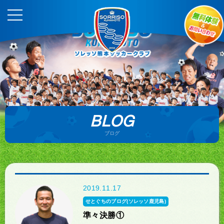
BLOG
ブログ
2019.11.17
せとぐちのブログ(ソレッソ鹿児島)
準々決勝①