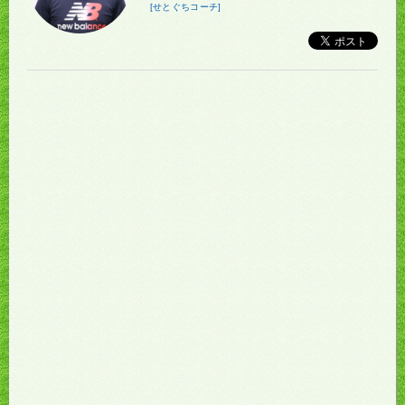
[せとぐちコーチ]