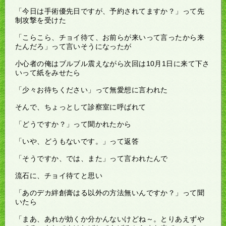
「今日は手術優先日ですが、予約されてますか？」って先
制攻撃を受けた
「こらこら、チョイ待て、お前らが来いって言ったから来
たんだろ」って言いそうになったが
小心者の俺はブルブル震えながら次回は10月1日に来て下さ
いって紙をみせたら
「少々お待ちください」って無愛想に言われた
そんで、ちょっとして診察室に呼ばれて
「どうですか？」って聞かれたから
「いや、どうもないです。」って返答
「そうですか、では、また」って言われたんで
流石に、チョイ待てと思い
「あのデカ絆創膏はる以外の方法無いんですか？」って聞
いたら
「まあ、あれが効くか分かんないけどね～。とりあえずや