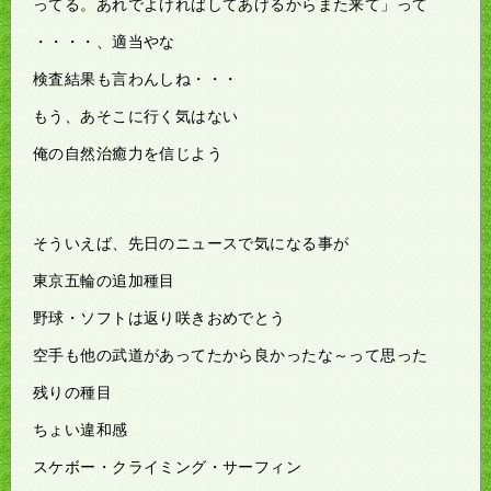
ってる。あれでよければしてあげるからまた来て」って
・・・・、適当やな
検査結果も言わんしね・・・
もう、あそこに行く気はない
俺の自然治癒力を信じよう
そういえば、先日のニュースで気になる事が
東京五輪の追加種目
野球・ソフトは返り咲きおめでとう
空手も他の武道があってたから良かったな～って思った
残りの種目
ちょい違和感
スケボー・クライミング・サーフィン