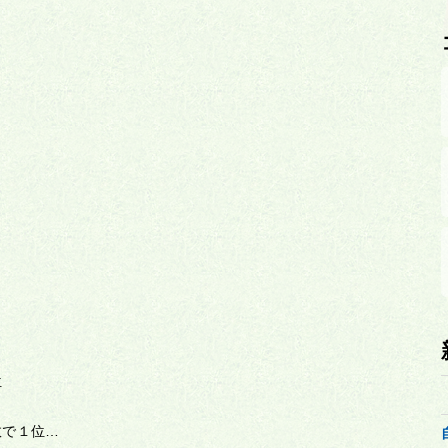
位
敗で１位…