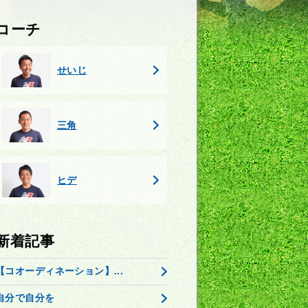
コーチ
せいじ
三角
ヒデ
新着記事
【コオーディネーション】...
自分で自分を