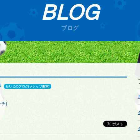
BLOG
ブログ
8
せいじのブログ(ソレッソ熊本)
チ]