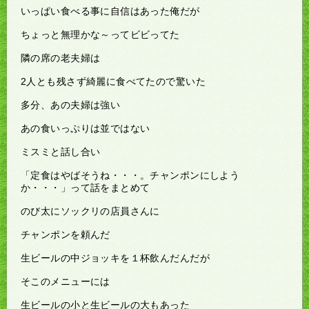
いっぱい食べる事に自信はあった俺だが
ちょっと無理かな～ってビビってた
隣の席の老夫婦は
2人とも残さず綺麗に食べてたので驚いた
多分、あの夫婦は強い
あの食いっぷりは並ではない
ミスミと話し合い
「定食はやばそうね・・・。チャンポンにしよう
か・・・」って話をまとめて
のび太にソックリの店員さんに
チャンポンを頼んだ
生ビールの中ジョッキを１杯飲んだんだが
そこのメニューには
生ビールの小と生ビールの大もあった