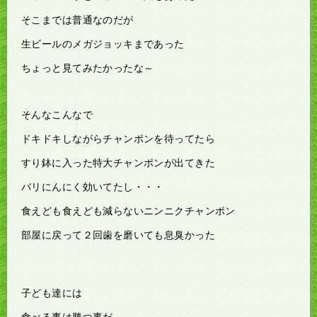
そこまでは普通なのだが
生ビールのメガジョッキまであった
ちょっと見てみたかったな～
そんなこんなで
ドキドキしながらチャンポンを待ってたら
すり鉢に入った特大チャンポンが出てきた
バリにんにく効いてたし・・・
食えども食えども減らないニンニクチャンポン
部屋に戻って２回歯を磨いても息臭かった
子ども達には
食べる事は勝つ事だ