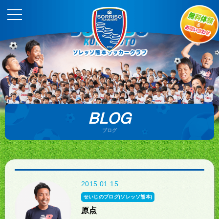
BLOG
ブログ
2015.01.15
せいじのブログ(ソレッソ熊本)
原点