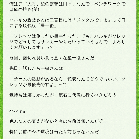
俺はアゴ大将、綾の監督は口下手なんで、ベンチワークで
は俺の勝ち(笑)
ハルキの親父さんは二言目には「メンタルですよ」って口
にする現代版「星一徹」
「ソレッソは倒したい相手だった。でも、ハルキがソレッ
ソでどうしてもサッカーやりたいっていうもんで、よろし
くお願いします」って
毎回、歯切れ良い真っ直ぐな星一徹さんだ
先日、話したら一徹さんは
「チームの活動があるなら、代表なんてどうでもいい。ソ
レッソが最優先ですよ」って
気持ちは嬉しかったが、流石に代表に行くべきだろう
ハルキよ
色んな人の支えがないと今のお前は無いんだぞ
特にお前の今の環境は当たり前じゃないんだ