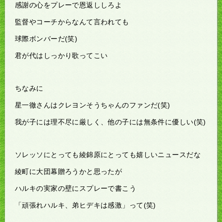
感謝の心をプレーで恩返ししろよ
監督やコーチからなんて言われても
球際ボンバーだ(笑)
君が代はしっかり歌ってこい
ちなみに
星一徹さんはクレヨンそうちゃんのファンだ(笑)
我が子には理不尽に厳しく、他の子には無条件に優しい(笑)
ソレッソにとっても綾錦原にとっても嬉しいニュースだな
綾町に大団幕贈ろうかと思ったが
ハルキの実家の壁にスプレーで書こう
「頑張れハルキ、弟ヒデキは感激」って(笑)