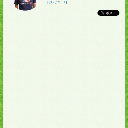
[せいじコーチ]