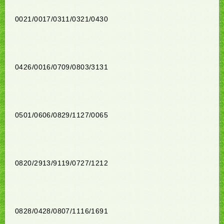
0021/0017/0311/0321/0430
0426/0016/0709/0803/3131
0501/0606/0829/1127/0065
0820/2913/9119/0727/1212
0828/0428/0807/1116/1691