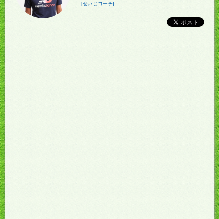
[せいじコーチ]