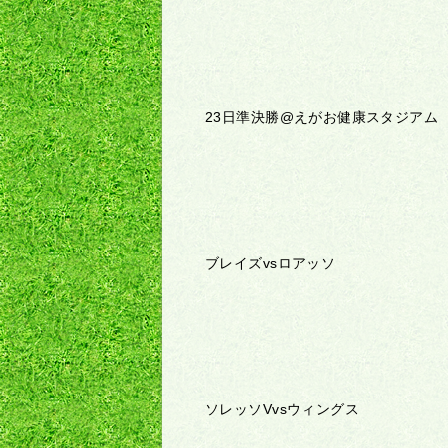
23日準決勝@えがお健康スタジアム
ブレイズvsロアッソ
ソレッソVvsウィングス