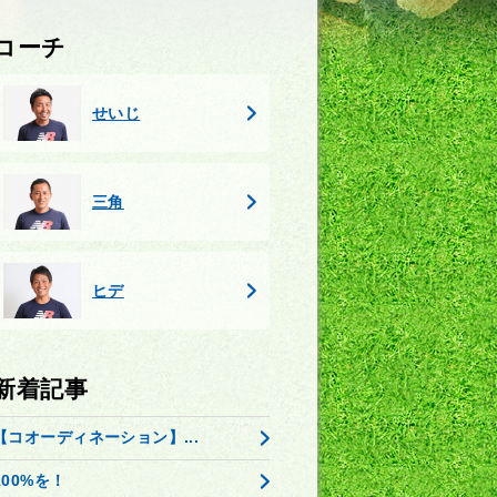
コーチ
せいじ
三角
ヒデ
新着記事
【コオーディネーション】...
100%を！