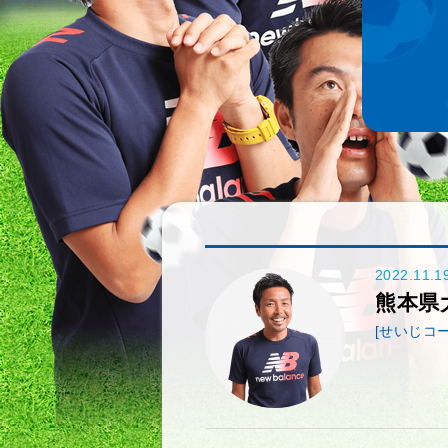
2022.11.1
熊本県
[せいじコー