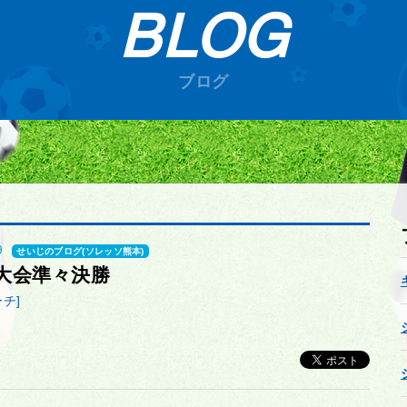
BLOG
ブログ
9
せいじのブログ(ソレッソ熊本)
大会準々決勝
チ]