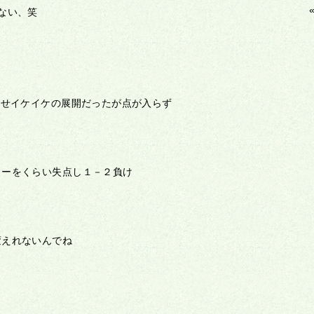
ない、笑
押せイケイケの展開だったが点が入らず
ターをくらい失点し１－２負け
変えれないんでね