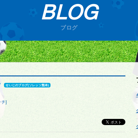
BLOG
ブログ
7
せいじのブログ(ソレッソ熊本)
チ]