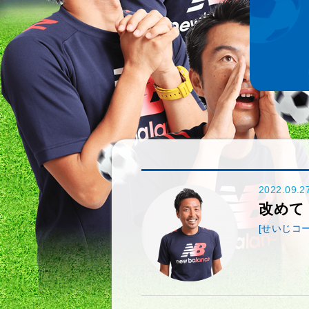
2022.09.2
改めて
[せいじコー