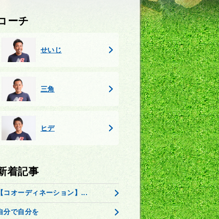
コーチ
せいじ
三角
ヒデ
新着記事
【コオーディネーション】...
自分で自分を