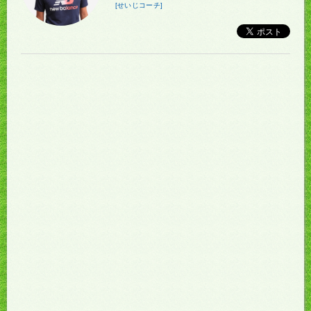
[せいじコーチ]