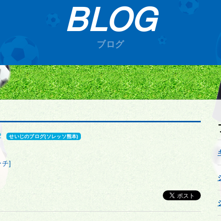
BLOG
ブログ
2
せいじのブログ(ソレッソ熊本)
チ]