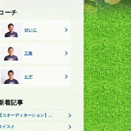
コーチ
せいじ
三角
ヒデ
新着記事
【コオーディネーション】...
スイスイ