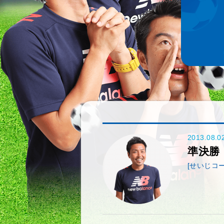
2013.08.0
準決勝
[せいじコー