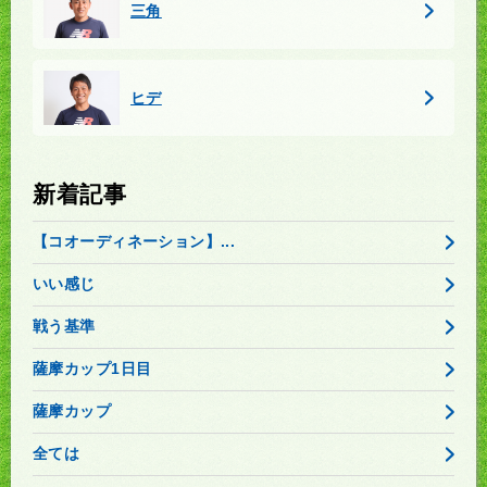
三角
ヒデ
新着記事
【コオーディネーション】...
いい感じ
戦う基準
薩摩カップ1日目
薩摩カップ
全ては