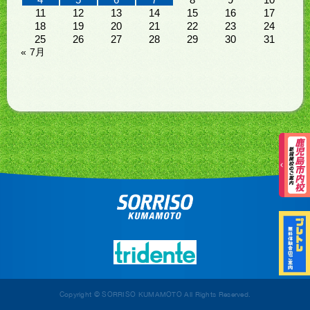
11
12
13
14
15
16
17
18
19
20
21
22
23
24
25
26
27
28
29
30
31
« 7月
Copyright © SORRISO KUMAMOTO All Rights Reserved.