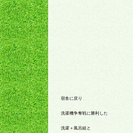
宿舎に戻り
洗濯機争奪戦に勝利した
洗濯＋風呂組と