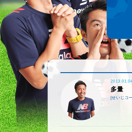
2013.01.0
多量
[せいじコー