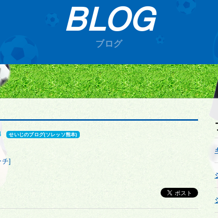
BLOG
ブログ
4
せいじのブログ(ソレッソ熊本)
チ]