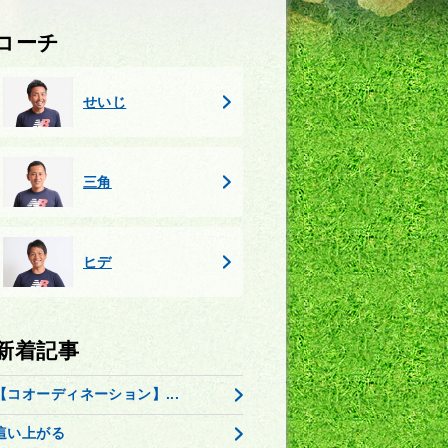
コーチ
せいじ
三角
ヒデ
新着記事
【コオーディネーション】...
這い上がる