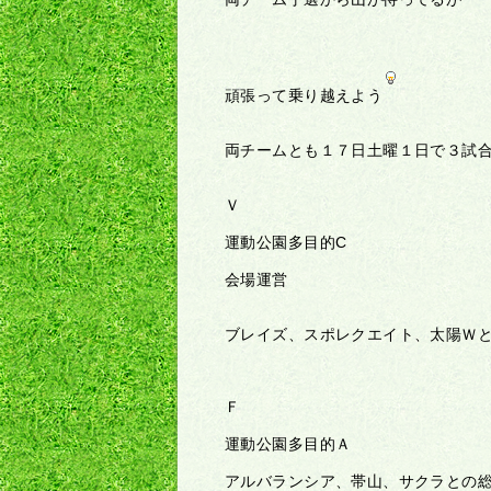
頑張って乗り越えよう
両チームとも１７日土曜１日で３試
Ｖ
運動公園多目的C
会場運営
ブレイズ、スポレクエイト、太陽Ｗ
Ｆ
運動公園多目的Ａ
アルバランシア、帯山、サクラとの