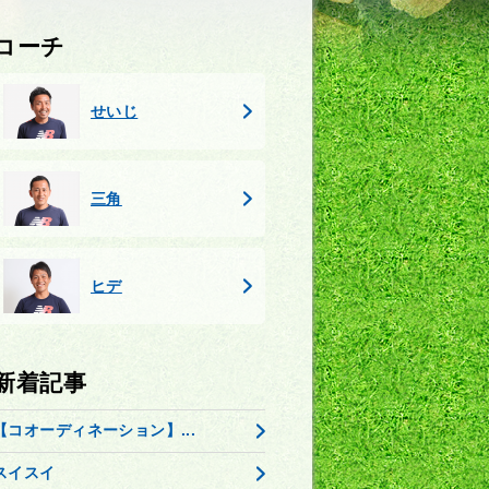
コーチ
せいじ
三角
ヒデ
新着記事
【コオーディネーション】...
スイスイ