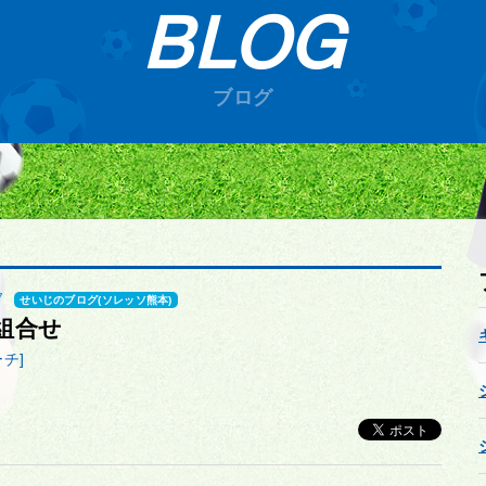
BLOG
ブログ
7
せいじのブログ(ソレッソ熊本)
組合せ
チ]