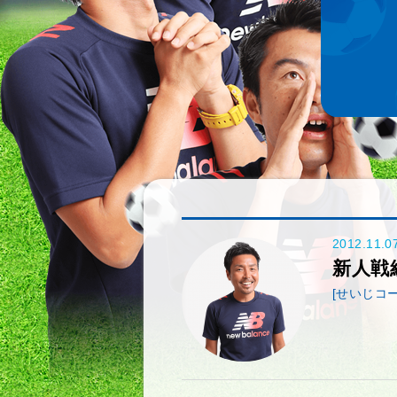
2012.11.0
新人戦
[せいじコー