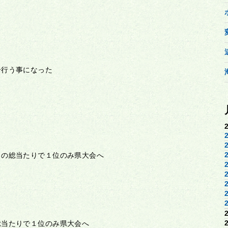
合行う事になった
との総当たりで１位のみ県大会へ
総当たりで１位のみ県大会へ