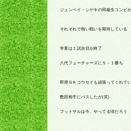
ジュンペイ・シゲキの同級生コンビ
それぞれで熱い戦いを期待している
学童は１試合目が終了
八代フューチャーズに５－１勝ち
即席ＧＫコウセイも頑張ってくれて
数回相手にパスしたが(笑)
フットサルは今、やってる頃だろう