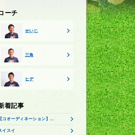
コーチ
せいじ
三角
ヒデ
新着記事
【コオーディネーション】...
スイスイ