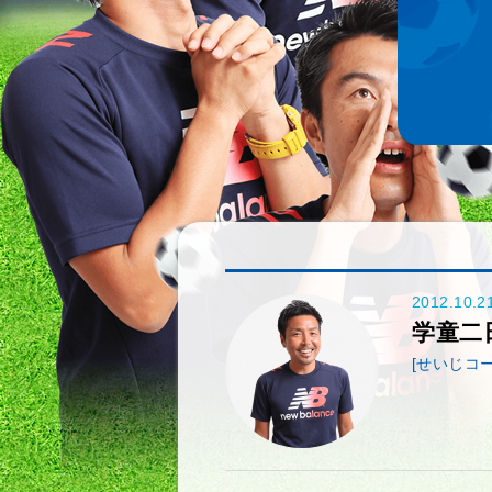
2012.10.2
学童二
[せいじコー