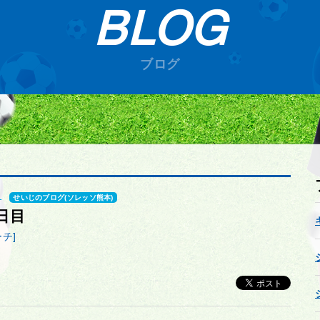
BLOG
ブログ
1
せいじのブログ(ソレッソ熊本)
日目
チ]