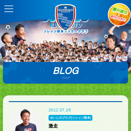
BLOG
ブログ
2012.07.28
せいじのブログ(ソレッソ熊本)
激走