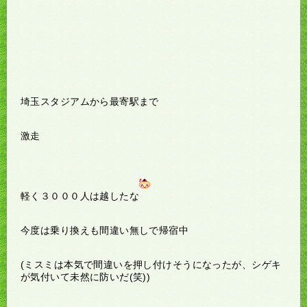
埼玉スタジアムから最寄駅まで
激走
軽く３０００人は越したな
今度は乗り換えも間違い無しで帰宿中
(ミスミは本気で間違いを押し付けそうになったが、シゲキ
が気付いて未然に防いだ(笑))