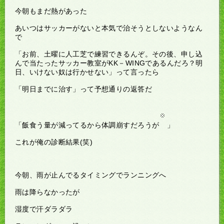
今朝もまだ熱があった
あいつはサッカーがないと本気で治そうとしないようなん
で
「お前、土曜に人工芝で練習できるんぞ。その後、申し込
んで当たったサッカー教室がKK－WINGであるんだろ？明
日、いけない奴は行かせない」って言ったら
「明日までに治す」って予想通りの返答だ
「飯食う量が減ってるから体調崩すだろうが
」
これが俺の診断結果(笑)
今朝、雨が止んでるタイミングでランニングへ
雨は降らなかったが
湿度で汗ダラダラ