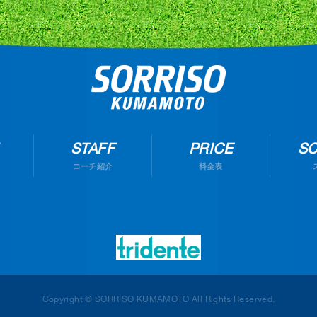
STAFF
PRICE
S
コーチ紹介
料金表
Copyright © SORRISO KUMAMOTO All Rights Reserved.