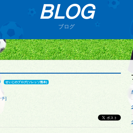
BLOG
ブログ
9
せいじのブログ(ソレッソ熊本)
チ]