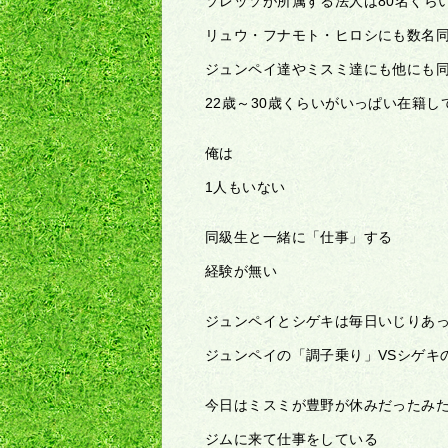
ソレッソが所属する法人は80名くらい
リュウ・フナモト・ヒロシにも数名
ジュンペイ達やミスミ達にも他にも
22歳～30歳くらいがいっぱい在籍し
俺は
1人もいない
同級生と一緒に「仕事」する
経験が無い
ジュンペイとシゲキは毎日いじりあ
ジュンペイの「調子乗り」VSシゲキ
今日はミスミが豊野が休みだったみ
ジムに来て仕事をしている