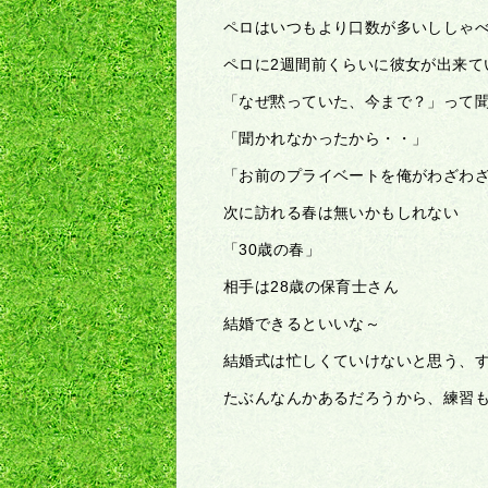
ペロはいつもより口数が多いししゃ
ペロに2週間前くらいに彼女が出来て
「なぜ黙っていた、今まで？」って
「聞かれなかったから・・」
「お前のプライベートを俺がわざわ
次に訪れる春は無いかもしれない
「30歳の春」
相手は28歳の保育士さん
結婚できるといいな～
結婚式は忙しくていけないと思う、
たぶんなんかあるだろうから、練習