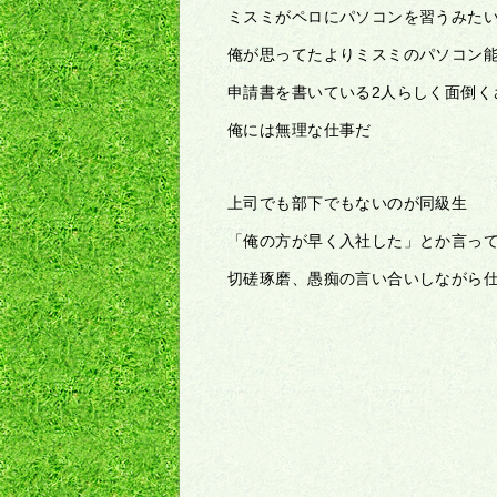
ミスミがペロにパソコンを習うみたい
俺が思ってたよりミスミのパソコン
申請書を書いている2人らしく面倒く
俺には無理な仕事だ
上司でも部下でもないのが同級生
「俺の方が早く入社した」とか言っ
切磋琢磨、愚痴の言い合いしながら