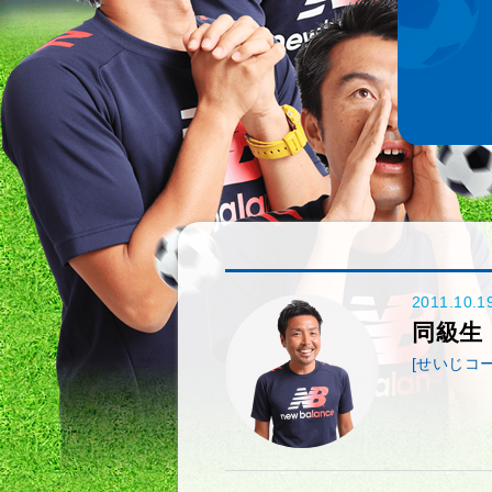
2011.10.1
同級生
[せいじコー