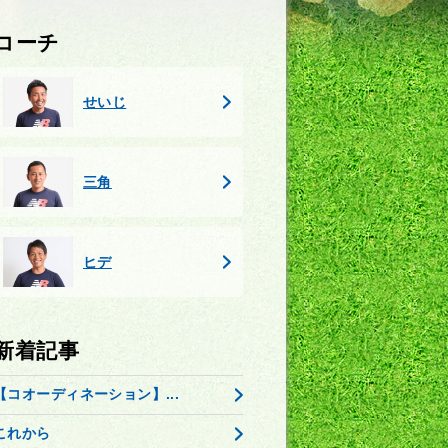
コーチ
せいじ
三角
ヒデ
新着記事
【コオーディネーション】...
これから