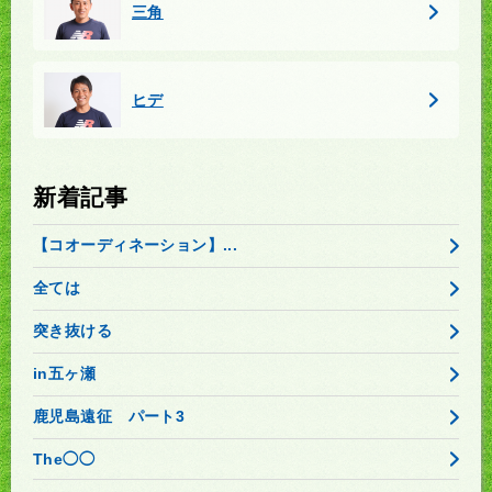
三角
ヒデ
新着記事
【コオーディネーション】...
全ては
突き抜ける
in五ヶ瀬
鹿児島遠征 パート3
The◯◯