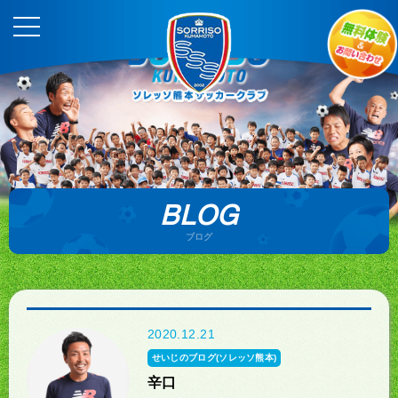
BLOG
ブログ
2020.12.21
せいじのブログ(ソレッソ熊本)
辛口