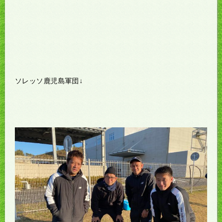
ソレッソ鹿児島軍団↓