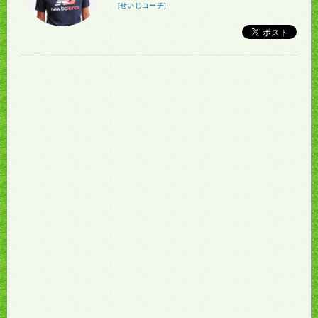
[せいじコーチ]