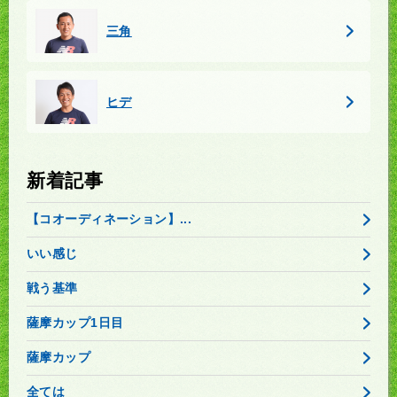
三角
ヒデ
新着記事
【コオーディネーション】...
いい感じ
戦う基準
薩摩カップ1日目
薩摩カップ
全ては