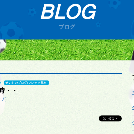
BLOG
ブログ
5
せいじのブログ(ソレッソ熊本)
時・・
チ]