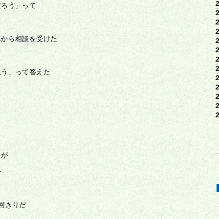
だろう」って
んから相談を受けた
思う」って答えた
」が
か
回きりだ