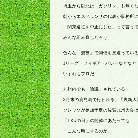
埼玉から以北は「ガソリン」も無く
朝からエスペランサの代表が事務所
「関東遠征を中止にした」って言っ
みんな組み直しだろう
色んな「競技」で開催を見送ってい
Jリーグ・フィギア・バレーなどなど
いずれもプロだ
九州内でも「論議」されている
3月末の鹿児島で行われる、「裏新人
ソレッソが参加予定の佐賀九州大会
「TKUの日」の開催にあたっても
「こんな時にするのか」