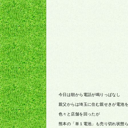
今日は朝から電話が鳴りっぱなし
親父からは埼玉に住む親せきが電池
色々と店舗を回ったが
熊本の「単１電池」も売り切れ状態