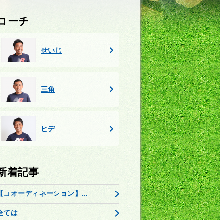
コーチ
せいじ
三角
ヒデ
新着記事
【コオーディネーション】...
全ては