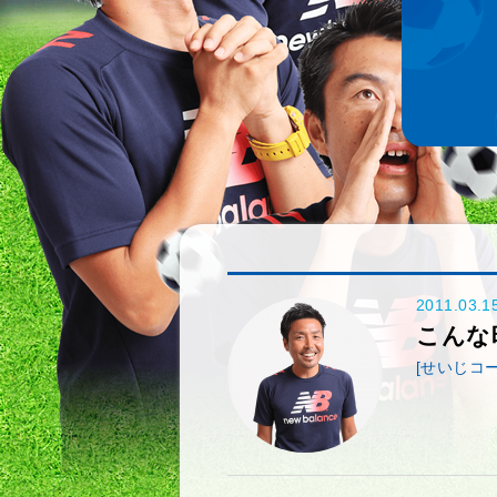
2011.03.1
こんな
[せいじコー