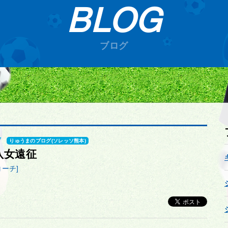
BLOG
ブログ
7
りゅうまのブログ(ソレッソ熊本)
八女遠征
コーチ]