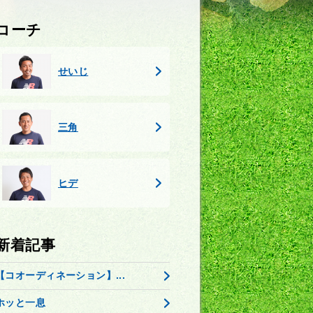
コーチ
せいじ
三角
ヒデ
新着記事
【コオーディネーション】...
ホッと一息