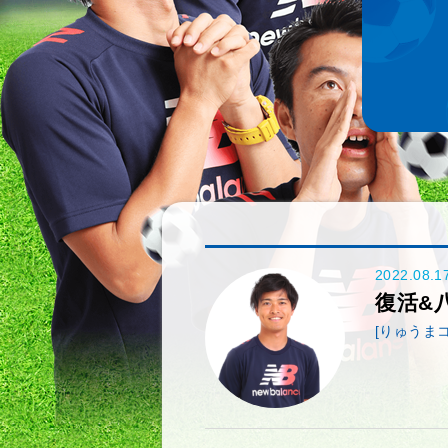
2022.08.1
復活&
[りゅうま