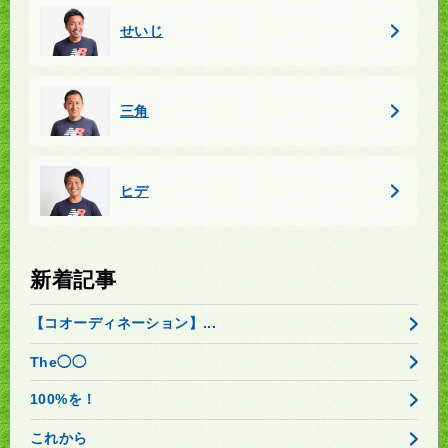
せいじ
三角
ヒデ
新着記事
【コオーディネーション】...
The◯◯
100%を！
これから