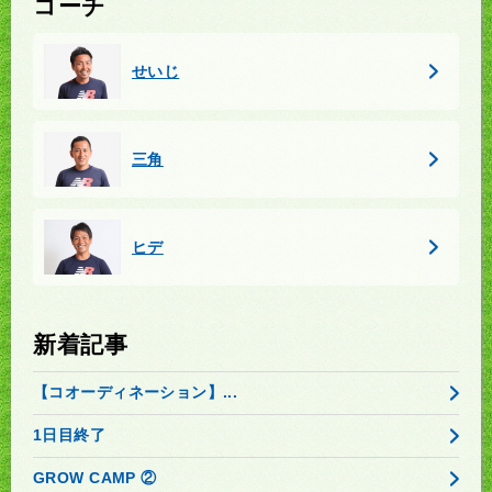
コーチ
せいじ
三角
ヒデ
新着記事
【コオーディネーション】...
1日目終了
GROW CAMP ②