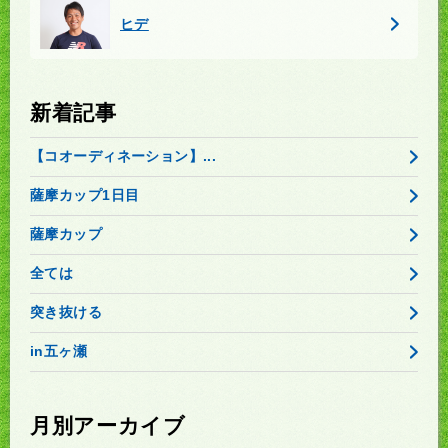
ヒデ
新着記事
【コオーディネーション】...
薩摩カップ1日目
薩摩カップ
全ては
突き抜ける
in五ヶ瀬
月別アーカイブ