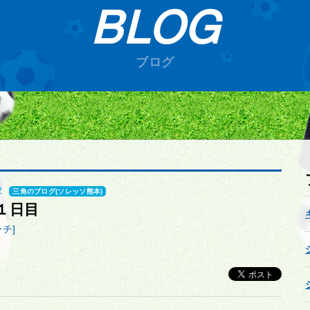
BLOG
ブログ
2
三角のブログ(ソレッソ熊本)
１日目
チ]