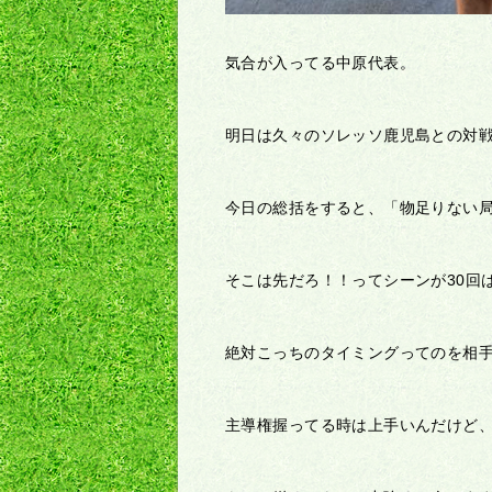
気合が入ってる中原代表。
明日は久々のソレッソ鹿児島との対
今日の総括をすると、「物足りない
そこは先だろ！！ってシーンが30回
絶対こっちのタイミングってのを相
主導権握ってる時は上手いんだけど