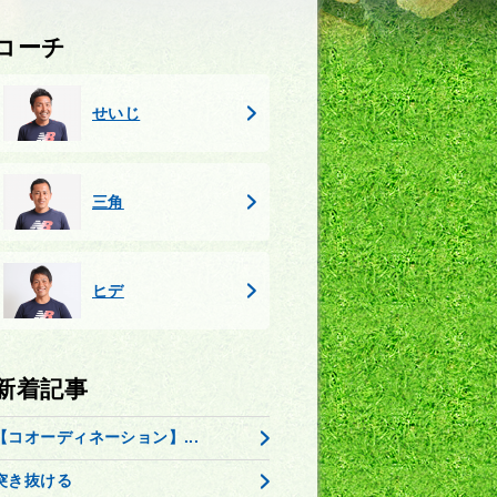
コーチ
せいじ
三角
ヒデ
新着記事
【コオーディネーション】...
突き抜ける