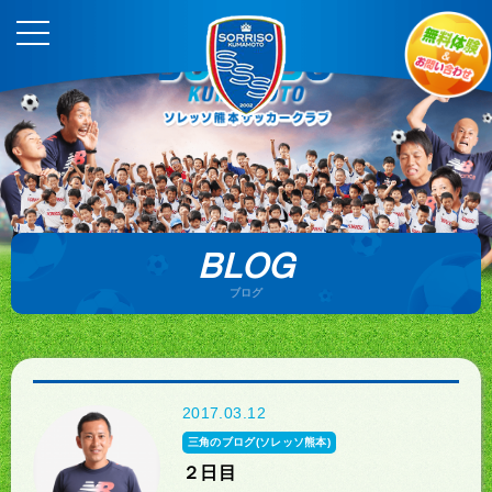
BLOG
ブログ
2017.03.12
三角のブログ(ソレッソ熊本)
２日目