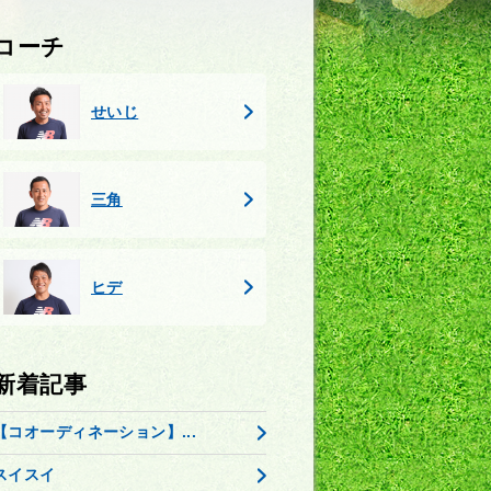
コーチ
せいじ
三角
ヒデ
新着記事
【コオーディネーション】...
スイスイ