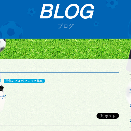
BLOG
ブログ
8
三角のブログ(ソレッソ熊本)
養
チ]